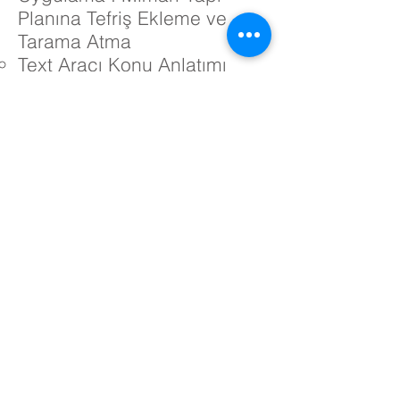
Planına Tefriş Ekleme ve
Tarama Atma
Text Aracı Konu Anlatımı
Dimensions Aracı Konu
Anlatımı
Ölçekli Çıktı Alma Konu
Anlatımı
Hazır Kaydetme Ayarları
Oluşturma
Photoshop Kullanmada
Kendini Geliştir
DYN Açık / Kapalı Farkı