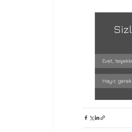
Siz
Evet, teşekk
Hayır, gerek