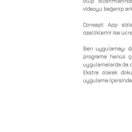
olup bildirimlerini
videoyu beğenip ark
Consept App sizler
özelliklerini ise üc
Ben uygulamayı dah
programa henüz ço
uygulamalarda da ol
Ekstra olarak dok
uygulama içersinde