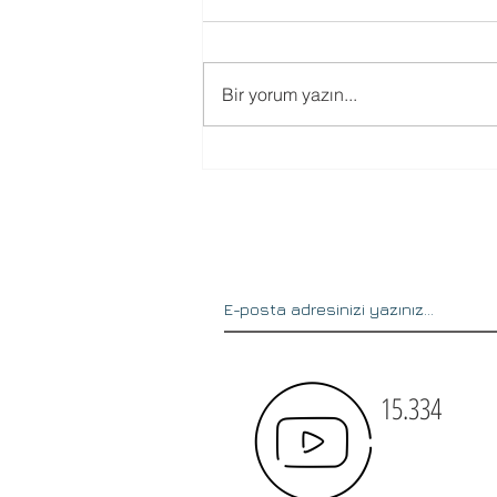
Bir yorum yazın...
Trimble Sketch Up Öğrenci
Proje Tasarım Yarışması
Başladı
15.334