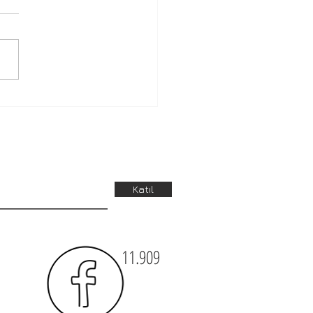
Dışı İş İlanları
Katıl
11.909