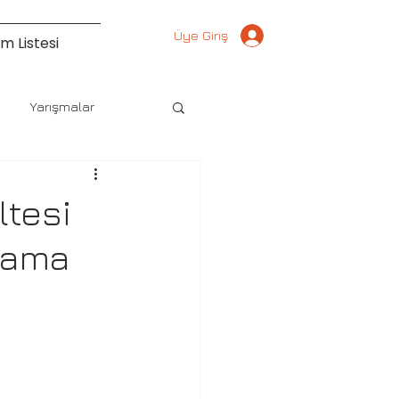
Üye Giriş
m Listesi
Yarışmalar
ltesi
ulama