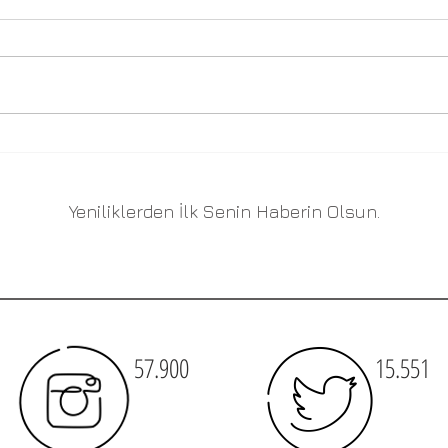
Yurt 
Canva ile pafta
oluşturulabilir mi?
Yeniliklerden İlk Senin Haberin Olsun.
57.900
15.551