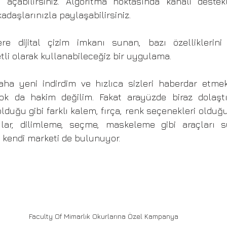
zi açabilirsiniz. Algoritma noktasında kanalı destek
adaşlarınızla paylaşabilirsiniz.
e dijital çizim imkanı sunan, bazı özelliklerini ü
retli olarak kullanabileceğiz bir uygulama.
a yeni indirdim ve hızlıca sizleri haberdar etmek 
k da hakim değilim. Fakat arayüzde biraz dolaştığ
duğu gibi farklı kalem, fırça, renk seçenekleri olduğ
ular, dilimleme, seçme, maskeleme gibi araçları s
 kendi marketi de bulunuyor.
Faculty Of Mimarlık Okurlarına Özel Kampanya