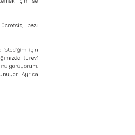
lemek için ise 
cretsiz, bazı 
istediğim için 
ımızda türevi 
unu görüyorum. 
unuyor Ayrıca 