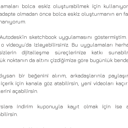
maları bolca eskiz oluşturabilmek için kullanıyor
e adapte olmadan önce bolca eskiz oluşturmanın en f
nanıyorum. 
Autodesk’in sketchbook uygulamasını göstermiştim. 
 o videoyu’da izleyebilirsiniz. Bu uygulamaları herha
izlerin dijitalleşme süreçlerinize katkı sunabi
ük noktanın da altını çizdiğimize göre bugünlük bende
ıysan bir beğenini alırım, arkadaşlarınla paylaşı
çerik için kanala göz atabilirsin, yeni videoları kaçı
rini açabilirsin.
rslara indirim kuponuyla kayıt olmak için ise aç
ilirsin. 