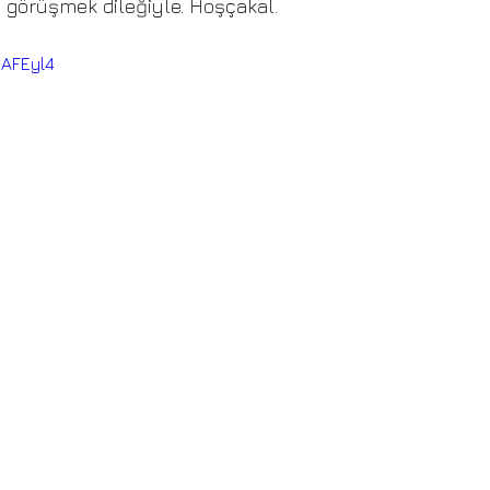
 görüşmek dileğiyle. Hoşçakal.
HAFEyl4