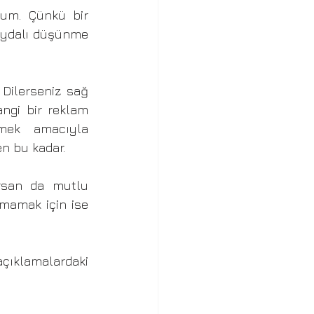
um. Çünkü bir 
aydalı düşünme 
Dilerseniz sağ 
ngi bir reklam 
lmek amacıyla 
n bu kadar. 
rsan da mutlu 
rmamak için ise 
ıklamalardaki 