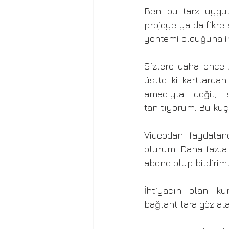
Ben bu tarz uygula
projeye ya da fikr
yöntemi olduğuna i
Sizlere daha önce 
üstte ki kartlardan
amacıyla değil, s
tanıtıyorum. Bu küç
Videodan faydaland
olurum. Daha fazla i
abone olup bildirimle
İhtiyacın olan ku
bağlantılara göz atab