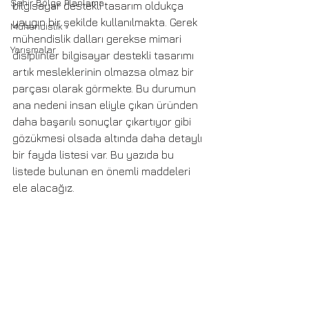
Şehir Bölge Planlama
bilgisayar destekli tasarım oldukça 
yaygın bir şekilde kullanılmakta. Gerek 
Mühendislik
mühendislik dalları gerekse mimari 
Yarışmalar
disiplinler bilgisayar destekli tasarımı 
artık mesleklerinin olmazsa olmaz bir 
parçası olarak görmekte. Bu durumun 
ana nedeni insan eliyle çıkan üründen 
daha başarılı sonuçlar çıkartıyor gibi 
gözükmesi olsada altında daha detaylı 
bir fayda listesi var. Bu yazıda bu 
listede bulunan en önemli maddeleri 
ele alacağız.  