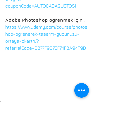
couponCode=AUTOCADAGUSTOS1
Adobe Photoshop öğrenmek için :
https://www.udemy.com/course/photos
hop-ogrenerek-tasarm-gucunuzu-
ortaya-ckartn/?
referralCode=6B77F9B75F74F8A94F9D
İç Mimarlık
Mimarlık
Mühendislik