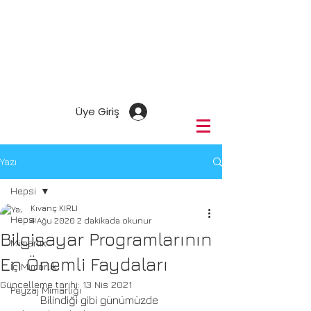
Üye Giriş
Yazı
Hepsi
Kıvanç KIRLI
Hepsi
4 Ağu 2020
2 dakikada okunur
Bilgisayar Programlarının
Mimarlık
En Önemli Faydaları
İç Mimarlık
Güncelleme tarihi:
13 Nis 2021
Peyzaj Mimarlığı
	Bilindiği gibi günümüzde 