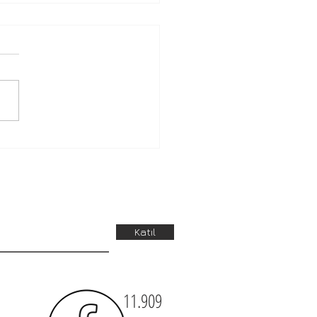
ık Çalışanlarına
mış Bir Yapıt Yarışması
Katıl
11.909