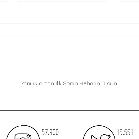
Sürdürülebilir Geleceği
Sağl
Tasarla Mimari Fikir
Adan
Yarışması 2022
Yeniliklerden İlk Senin Haberin Olsun.
57.900
15.551