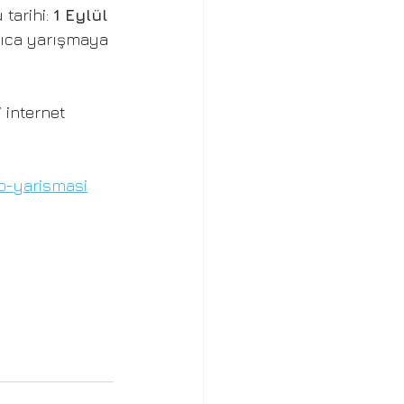
tarihi: 
1 Eylül 
rıca yarışmaya 
 internet 
ogo-yarismasi