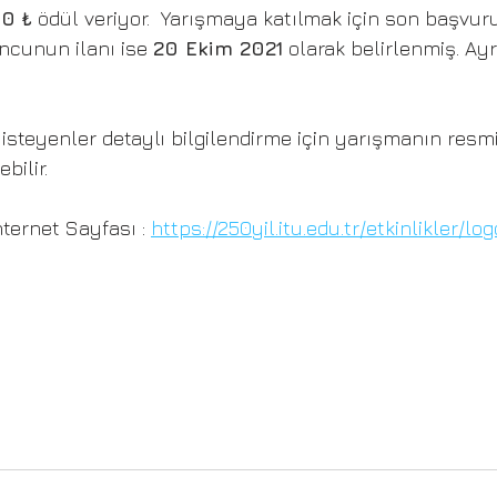
0 ₺
 ödül veriyor.  Yarışmaya katılmak için son başvuru 
ncunun ilanı ise 
20 Ekim 2021
 olarak belirlenmiş. Ay
isteyenler detaylı bilgilendirme için yarışmanın resmi
bilir. 
ternet Sayfası : 
https://250yil.itu.edu.tr/etkinlikler/l