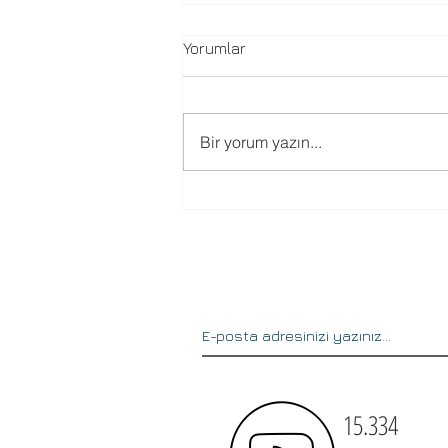
Yorumlar
Bir yorum yazın...
10 madde ile yaz tatilini
verimli geçirme rehberi !
15.334