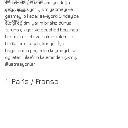
Şehir Bölge Planlama
Tilse 2015 yılından beri gördüğü 
şehirleri çiziyor. Çizim yapmayı ve 
Mühendislik
gezmeyi o kadar seviyorki Sindey'de 
Yarışmalar
aldığı eğitimi yarım bırakıp dünya 
turuna çıkıyor. Ve seyahati boyunca 
hint mürekkebi ve dolma kalem ile 
harikalar ortaya çıkarıyor. İşte 
hayallerinin peşinden koşmayı bize 
öğreten Tilse'nin kaleminden çıkmış 
illüstrasyonlar.
1-Paris / Fransa