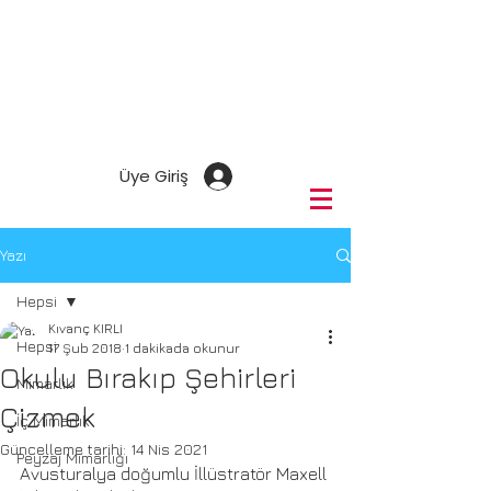
Üye Giriş
Yazı
Hepsi
Kıvanç KIRLI
Hepsi
17 Şub 2018
1 dakikada okunur
Okulu Bırakıp Şehirleri
Mimarlık
Çizmek
İç Mimarlık
Güncelleme tarihi:
14 Nis 2021
Peyzaj Mimarlığı
Avusturalya doğumlu İllüstratör Maxell 