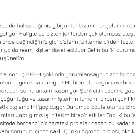
zde de bahsettiğimiz gibi jüriler bizlerin projelerinin ele
eliyor. Haliyle de bizleri jürilerden çok olumsuz eleşti
 önce değindiğimiz gibi bizlerin jürilerine birden fazla
r ya da resmi kişiler davet ediliyor. Gelin bu iki durum
 düşünelim. 
ihai sonuç 2+2=4 şeklinde yorumlansaydı sizce birden
üyelerine gerek kalır mıydı? Muhtemelen aynı cevabı ve
 buradan sonra anlam kazanıyor. Şehircilik üzerine yap
çoğunluğu ve tasarım işlerinin tamamı birden çok fikr
tik algısına ihtiyaç duyar. Durumda böyle olunca birde
umları yaptığımız işi nitekim birebir etkiler. Tabi ki bu i
itede herhangi bir dersteki projeler neden bu kadar ele
abı sorunun içinde saklı. Çünkü öğrenci projesi, eksikl