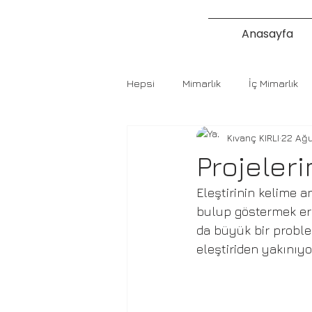
Anasayfa
Hepsi
Mimarlık
İç Mimarlık
Kıvanç KIRLI
22 Ağu
Projeleri
Eleştirinin kelime a
bulup göstermek ere
da büyük bir proble
eleştiriden yakınıy