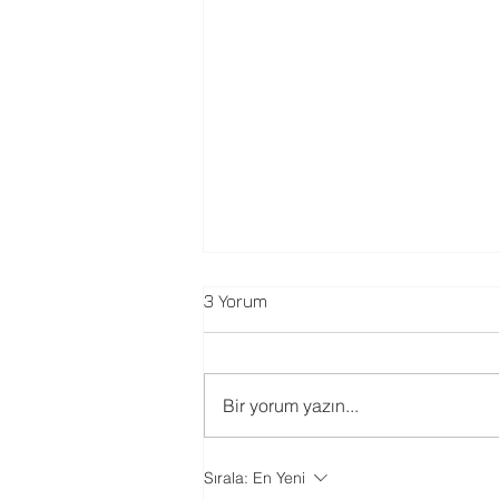
3 Yorum
Bir yorum yazın...
Trimble Sketch Up Öğrenci
Sırala:
En Yeni
Proje Tasarım Yarışması