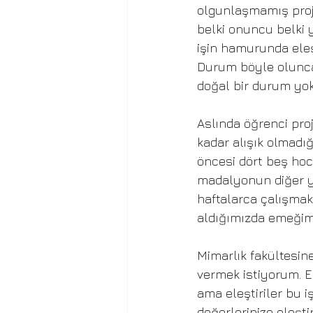
olgunlaşmamış proje
belki onuncu belki y
işin hamurunda eleşt
Durum böyle olunca e
doğal bir durum yok
Aslında öğrenci proj
kadar alışık olmadığ
öncesi dört beş hoca
madalyonun diğer y
haftalarca çalışmak,
aldığımızda emeğimi
Mimarlık fakültesin
vermek istiyorum. E
ama eleştiriler bu iş
değerlerinize eleşt