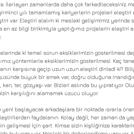
. İlerleyen zamanlarda daha çok farkedileceksiniz m
irminci yılı tamamlamış kariyerlerin projeleri eleştiri a
iri var. Eleştiri alalım ki mesleki gelişimimiz yerinde
n az bilgi birikimiyle yaptığımız projelerin eleştiri 
.
elerinde ki temel sorun eksiklerimizin gösterilmesi de
ımız yöntemlerle eksiklerimizin gösterilmesi. Kaç tane
nın karşısına geçip uzun uzun eleştiri dinledi ki? Bil
üzünde büyük bir emek var, doğru olduğuna inandığı
 kan, ter, gözyaşı var. Bizleri aslında bu yıpratıyor. Ol
zin karşılığını alamamak üzücü oluyor. 
e yeni başlayacak arkadaşlara bir noktada ısrarla önem
leştirilerden faydalanın. Kolay değil, her zaman da ya
in gelişmesi için şart. Kimse sizin kişiliğinize karakteri
iride bulunmuyor. Mesleki bir değerlendirme yapıyor. A