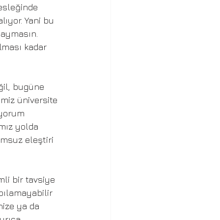
esleğinde 
lıyor. Yani bu 
 saymasın. 
alması kadar 
ğil, bugüne 
miz üniversite 
iyorum 
mız yolda 
umsuz eleştiri 
li bir tavsiye 
pılamayabilir 
nize ya da 
yrıca 