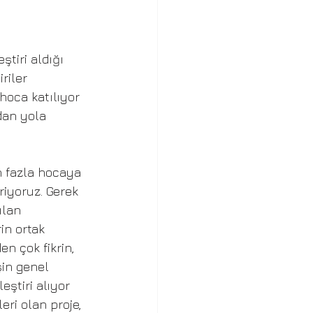
ştiri aldığı 
riler 
 hoca katılıyor 
dan yola 
 fazla hocaya 
riyoruz. Gerek 
ılan 
in ortak 
n çok fikrin, 
şin genel 
ştiri alıyor 
eri olan proje, 