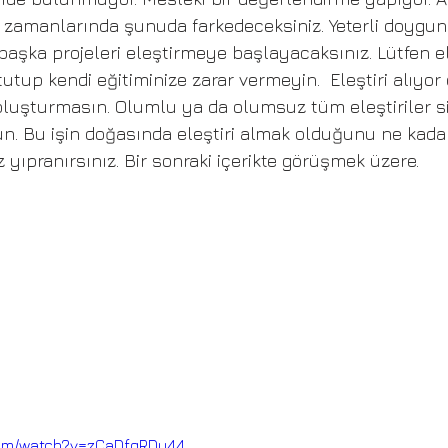
en zamanlarında şunuda farkedeceksiniz. Yeterli doygun
başka projeleri eleştirmeye başlayacaksınız. Lütfen ele
utup kendi eğitiminize zarar vermeyin.  Eleştiri alıyor
 oluşturmasın. Olumlu ya da olumsuz tüm eleştiriler si
sun. Bu işin doğasında eleştiri almak olduğunu ne kada
 yıpranırsınız. Bir sonraki içerikte görüşmek üzere.
com/watch?v=zCaDfgRDy44