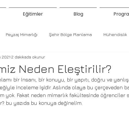
Eğitimler
Blog
Progra
Peyzaj Mimarlığı
Şehir Bölge Planlama
Mühendislik
 2021
2 dakikada okunur
miz Neden Eleştirilir?
nlamı 
bir insanı, bir konuyu, bir yapıtı, doğru ve yanlış
ğiyle inceleme işidir. Aslında olaya bu çerçeveden ba
m yok. Fakat neden mimarlık fakültesinde öğrenciler s
or? bu yazıda bu konuya değinelim.