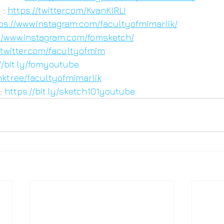
: 
https://twitter.com/KvanKIRLI
ps://www.instagram.com/facultyofmimarlik/
//www.instagram.com/fomsketch/
/twitter.com/facultyofmim
//bit.ly/fomyoutube
inktr.ee/facultyofmimarlik
: 
https://bit.ly/sketch101youtube