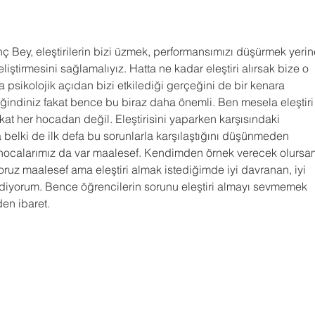
nç Bey, eleştirilerin bizi üzmek, performansımızı düşürmek yerin
liştirmesini sağlamalıyız. Hatta ne kadar eleştiri alırsak bize o 
 psikolojik açıdan bizi etkilediği gerçeğini de bir kenara 
indiniz fakat bence bu biraz daha önemli. Ben mesela eleştiri
kat her hocadan değil. Eleştirisini yaparken karşısındaki 
belki de ilk defa bu sorunlarla karşılaştığını düşünmeden 
an hocalarımız da var maalesef. Kendimden örnek verecek olursa
oruz maalesef ama eleştiri almak istediğimde iyi davranan, iyi 
idiyorum. Bence öğrencilerin sorunu eleştiri almayı sevmemek 
den ibaret.