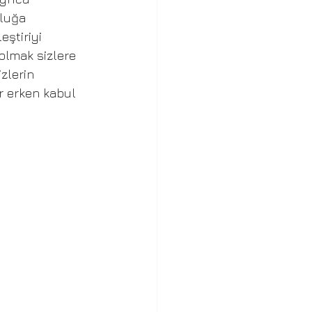
luğa 
ştiriyi 
 olmak sizlere 
zlerin 
r erken kabul 