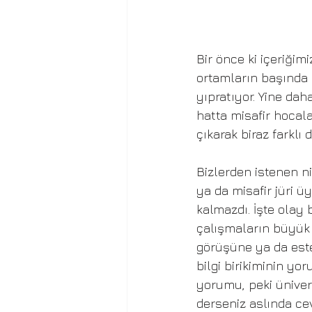
Bir önce ki içeriğimi
ortamların başında g
yıpratıyor. Yine daha
hatta misafir hocala
çıkarak biraz farklı
Bizlerden istenen n
ya da misafir jüri 
kalmazdı. İşte olay
çalışmaların büyük 
görüşüne ya da este
bilgi birikiminin yor
yorumu, peki ünivers
derseniz aslında cev