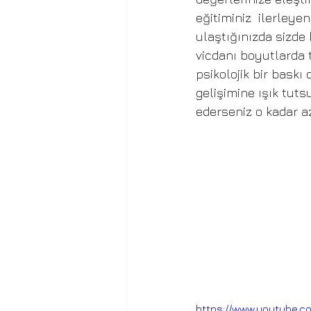
eğitiminiz  ilerley
ulaştığınızda sizde 
vicdanı boyutlarda t
psikolojik bir baskı
gelişimine ışık tut
ederseniz o kadar az
https://www.youtube.