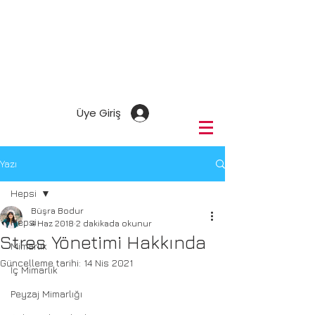
Üye Giriş
Yazı
Hepsi
Büşra Bodur
Hepsi
4 Haz 2018
2 dakikada okunur
Stres Yönetimi Hakkında
Mimarlık
Güncelleme tarihi:
14 Nis 2021
İç Mimarlık
Peyzaj Mimarlığı