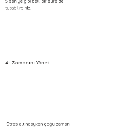
5 saniye gibi belli bir süre de 
tutabilirsiniz. 
4- Zamanını Yönet
 Stres altındayken çoğu zaman 