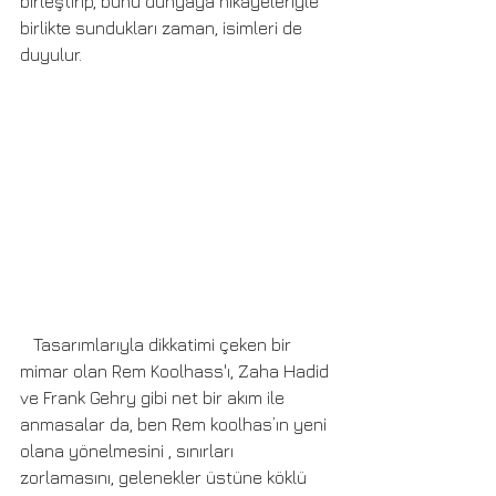
birleştirip, bunu dünyaya hikayeleriyle 
birlikte sundukları zaman, isimleri de 
duyulur. 
   Tasarımlarıyla dikkatimi çeken bir 
mimar olan Rem Koolhass'ı, Zaha Hadid 
ve Frank Gehry gibi net bir akım ile 
anmasalar da, ben Rem koolhas’ın yeni 
olana yönelmesini , sınırları 
zorlamasını, gelenekler üstüne köklü 