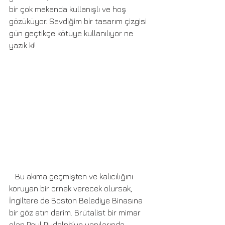
bir çok mekanda kullanışlı ve hoş 
gözüküyor. Sevdiğim bir tasarım çizgisi 
gün geçtikçe kötüye kullanılıyor ne 
yazık ki!
   Bu akıma geçmişten ve kalıcılığını 
koruyan bir örnek verecek olursak, 
İngiltere de Boston Belediye Binasına 
bir göz atın derim. Brütalist bir mimar 
olan Paul Rudolph’un yapılarında 