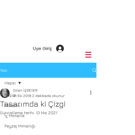
Üye Giriş
Yazı
Hepsi
Dilan İŞSEVER
Hepsi
31 Eki 2018
2 dakikada okunur
Tasarımda ki Çizgi
Mimarlık
Güncelleme tarihi:
13 Nis 2021
İç Mimarlık
Peyzaj Mimarlığı