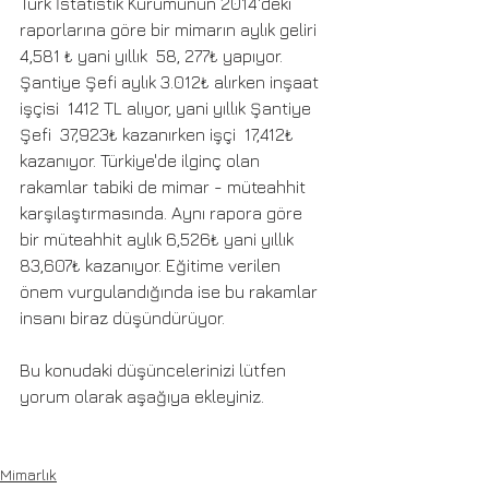
Türk İstatistik Kurumunun 2014'deki 
raporlarına göre bir mimarın aylık geliri  
4,581 ₺ yani yıllık  58, 277₺ yapıyor. 
Şantiye Şefi aylık 3.012₺ alırken inşaat 
işçisi  1412 TL alıyor, yani yıllık Şantiye 
Şefi  37,923₺ kazanırken işçi  17,412₺ 
kazanıyor. Türkiye'de ilginç olan 
rakamlar tabiki de mimar - müteahhit 
karşılaştırmasında. Aynı rapora göre 
bir müteahhit aylık 6,526₺ yani yıllık 
83,607₺ kazanıyor. Eğitime verilen 
önem vurgulandığında ise bu rakamlar 
insanı biraz düşündürüyor.
Bu konudaki düşüncelerinizi lütfen 
yorum olarak aşağıya ekleyiniz. 
Mimarlık