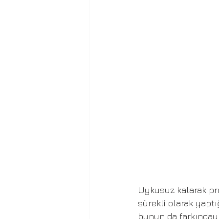
Uykusuz kalarak pro
sürekli olarak yapt
bunun da farkındayı