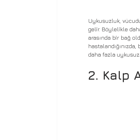
Uykusuzluk, vücudu
gelir. Böylelikle da
arasında bir bağ o
hastalandığınızda, b
daha fazla uykusuz 
2. Kalp 